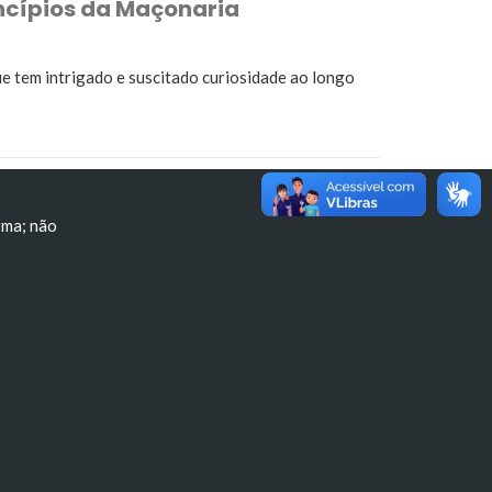
incípios da Maçonaria
e tem intrigado e suscitado curiosidade ao longo
rma; não