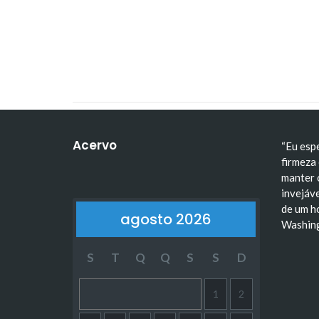
A Escala de Trabalho 6x1
Tiradentes: trajetória, i
Acervo
“Eu esp
firmeza 
manter 
invejáve
de um h
agosto 2026
Washin
S
T
Q
Q
S
S
D
1
2