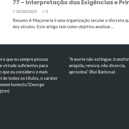
77 – Interpretação das Exigências e Pr
 no Brasil: Análise Crítica, Impactos e Consequências…
30/09/2023
0
deal de liberdade e construção de um símbolo nacional
Resumo A Maçonaria é uma organização secular e discreta qu
dos séculos. Este artigo tem como objetivo analisar…
ero que eu sempre possua
“A morte não extingue, transfo
e virtude suficientes para
aniquila, renova; não divorcia,
o que eu considero o mais
aproxima.” (Rui Barbosa)
l de todos os títulos, o caráter
omem honesto.”(George
gton)