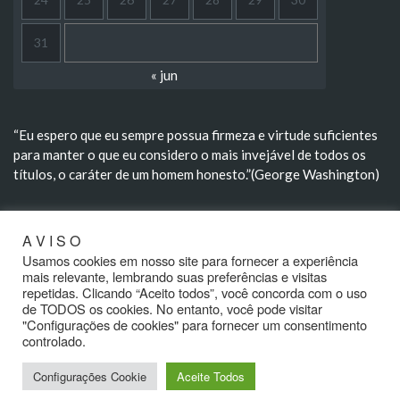
31
« jun
“Eu espero que eu sempre possua firmeza e virtude suficientes
para manter o que eu considero o mais invejável de todos os
títulos, o caráter de um homem honesto.”(George Washington)
“A morte não extingue, transforma; não aniquila, renova; não
A V I S O
divorcia, aproxima.” (Rui Barbosa)
Usamos cookies em nosso site para fornecer a experiência
mais relevante, lembrando suas preferências e visitas
repetidas. Clicando “Aceito todos”, você concorda com o uso
de TODOS os cookies. No entanto, você pode visitar
"Configurações de cookies" para fornecer um consentimento
controlado.
Configurações Cookie
Aceite Todos
2020 - Café Político - Direitos Reservados