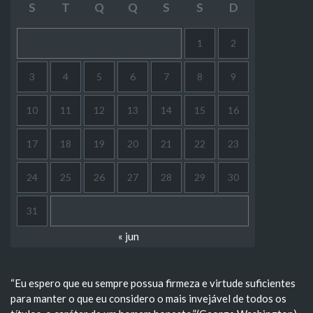
S
T
Q
Q
S
S
D
1
2
3
4
5
6
7
8
9
10
11
12
13
14
15
16
17
18
19
20
21
22
23
24
25
26
27
28
29
30
31
« jun
“Eu espero que eu sempre possua firmeza e virtude suficientes
para manter o que eu considero o mais invejável de todos os