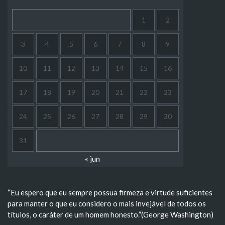
1
2
3
4
5
6
7
8
9
10
11
12
13
14
15
16
17
18
19
20
21
22
23
24
25
26
27
28
29
30
31
« jun
“Eu espero que eu sempre possua firmeza e virtude suficientes
para manter o que eu considero o mais invejável de todos os
títulos, o caráter de um homem honesto.”(George Washington)