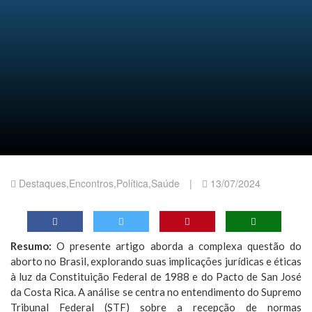
Destaques
,
Encontros
,
Política
,
Saúde
|
13/07/2024
Resumo:
O presente artigo aborda a complexa questão do
aborto no Brasil, explorando suas implicações jurídicas e éticas
à luz da Constituição Federal de 1988 e do Pacto de San José
da Costa Rica. A análise se centra no entendimento do Supremo
Tribunal Federal (STF) sobre a recepção de normas