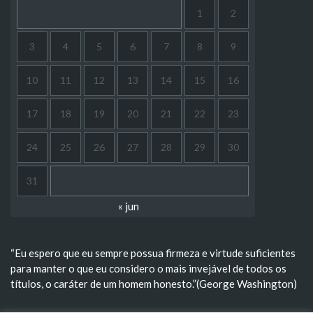
1
2
3
4
5
6
7
8
9
10
11
12
13
14
15
16
17
18
19
20
21
22
23
24
25
26
27
28
29
30
31
« jun
“Eu espero que eu sempre possua firmeza e virtude suficientes
para manter o que eu considero o mais invejável de todos os
títulos, o caráter de um homem honesto.”(George Washington)