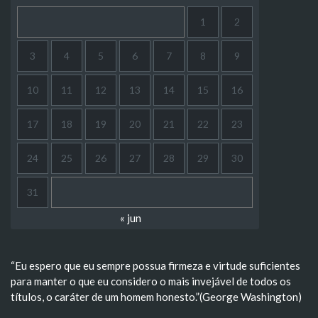
1
2
3
4
5
6
7
8
9
10
11
12
13
14
15
16
17
18
19
20
21
22
23
24
25
26
27
28
29
30
31
« jun
“Eu espero que eu sempre possua firmeza e virtude suficientes
para manter o que eu considero o mais invejável de todos os
títulos, o caráter de um homem honesto.”(George Washington)