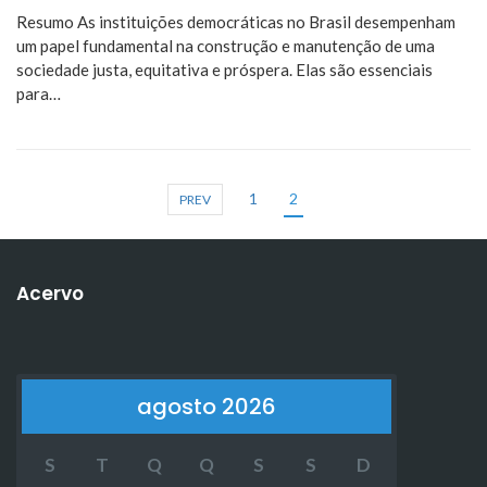
Resumo As instituições democráticas no Brasil desempenham
um papel fundamental na construção e manutenção de uma
sociedade justa, equitativa e próspera. Elas são essenciais
para…
1
2
PREV
Acervo
agosto 2026
S
T
Q
Q
S
S
D