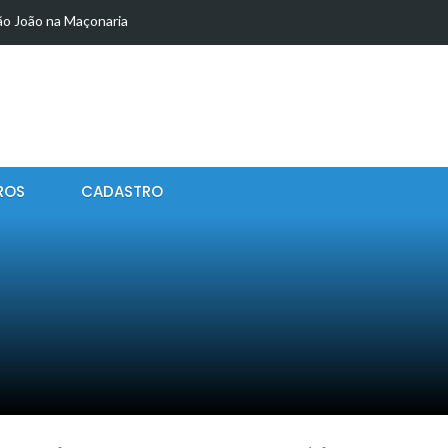
ão João na Maçonaria
L COMO INSTRUMENTO DE TRANSFORMAÇÃO
LIDADE
eligência Artificial no Desenvolvimento Humano:
ROS
CADASTRO
 no Brasil e a Realidade Social no Dia…
ntes que Decidirão o Amanhã? Juventude, Poder…
: Um Fenômeno Contemporâneo Invisível
OLOGIAS MÓVEIS: DO 3G AO 6G E AS
l: contexto histórico, chegada portuguesa e impactos