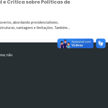
 e Crítica sobre Políticas de
governo, abordando presidencialismo,
estruturas, vantagens e limitações. Também…
rma; não