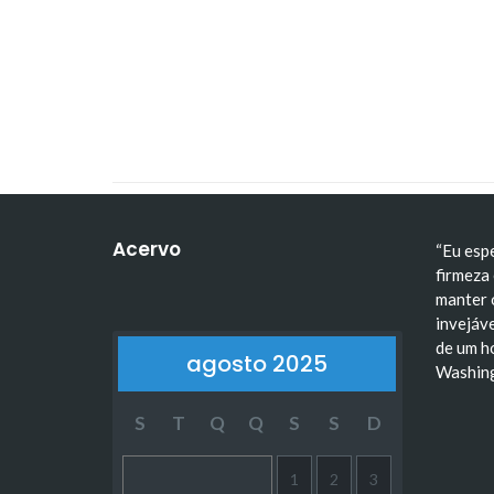
A Escala de Trabalho 6x1
Tiradentes: trajetória, i
Acervo
“Eu esp
firmeza 
manter 
invejáve
de um h
agosto 2025
Washin
S
T
Q
Q
S
S
D
1
2
3