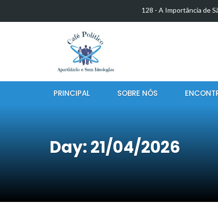
128 - A Importância de S
EDUCAÇÃO AMBIENTA
SOCIAL E SUSTENTABI
127 - A Influência da Int
Benefícios e…
PRINCIPAL
SOBRE NÓS
ENCONT
A Abolição da Escravatura
126 - Quem Forma as Me
Últimas Notícias
125 - Obesidade Mental
Day: 21/04/2026
A EVOLUÇÃO DAS TECN
TRANSFORMAÇÕES…
O Descobrimento do Brasi
para a…