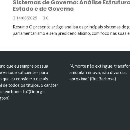
Sistemas de Governo: Análise Estrutural
 no Brasil: Análise Crítica, Impactos e Consequências…
Estado e de Governo
deal de liberdade e construção de um símbolo nacional
14/08/2025
0
Resumo O presente artigo analisa os principais sistemas de 
parlamentarismo e sem presidencialismo, com foco nas suas 
ero que eu sempre possua
“A morte não extingue, transfo
e virtude suficientes para
aniquila, renova; não divorcia,
o que eu considero o mais
aproxima.” (Rui Barbosa)
l de todos os títulos, o caráter
omem honesto.”(George
gton)