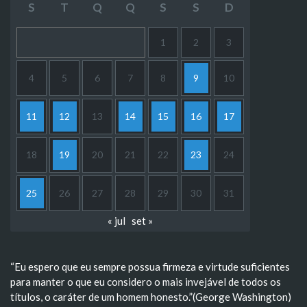
S
T
Q
Q
S
S
D
1
2
3
4
5
6
7
8
9
10
11
12
13
14
15
16
17
18
19
20
21
22
23
24
25
26
27
28
29
30
31
« jul
set »
“Eu espero que eu sempre possua firmeza e virtude suficientes
para manter o que eu considero o mais invejável de todos os
títulos, o caráter de um homem honesto.”(George Washington)