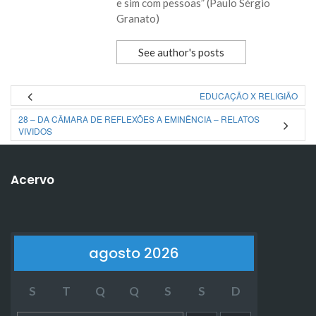
e sim com pessoas” (Paulo Sérgio
Granato)
See author's posts
EDUCAÇÃO X RELIGIÃO
28 – DA CÂMARA DE REFLEXÕES A EMINÊNCIA – RELATOS
VIVIDOS
Acervo
agosto 2026
S
T
Q
Q
S
S
D