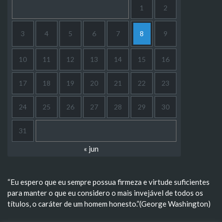
1
2
3
4
5
6
7
8
9
10
11
12
13
14
15
16
17
18
19
20
21
22
23
24
25
26
27
28
29
30
31
« jun
“Eu espero que eu sempre possua firmeza e virtude suficientes
para manter o que eu considero o mais invejável de todos os
títulos, o caráter de um homem honesto.”(George Washington)