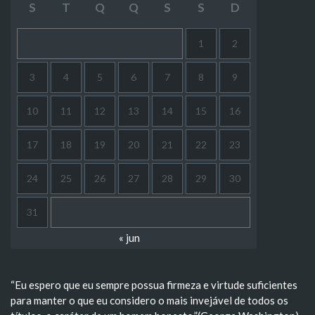
S
T
Q
Q
S
S
D
1
2
3
4
5
6
7
8
9
10
11
12
13
14
15
16
17
18
19
20
21
22
23
24
25
26
27
28
29
30
31
« jun
“Eu espero que eu sempre possua firmeza e virtude suficientes
para manter o que eu considero o mais invejável de todos os