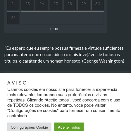
24
25
26
27
28
29
30
31
« jun
“Eu espero que eu sempre possua firmeza e virtude suficientes
para manter o que eu considero o mais invejável de todos os
títulos, o caráter de um homem honesto.”(George Washington)
A V I S O
“A morte não extingue, transforma; não aniquila, renova; não
divorcia, aproxima.” (Rui Barbosa)
Usamos cookies em nosso site para fornecer a experiência
mais relevante, lembrando suas preferências e visitas
repetidas. Clicando “Aceito todos”, você concorda com o uso
de TODOS os cookies. No entanto, você pode visitar
"Configurações de cookies" para fornecer um consentimento
controlado.
Configurações Cookie
Aceite Todos