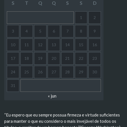
S
T
Q
Q
S
S
D
1
2
3
4
5
6
7
8
9
10
11
12
13
14
15
16
17
18
19
20
21
22
23
24
25
26
27
28
29
30
31
« jun
“Eu espero que eu sempre possua firmeza e virtude suficientes
para manter o que eu considero o mais invejável de todos os