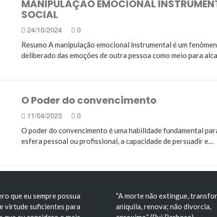
MANIPULAÇÃO EMOCIONAL INSTRUMENTA
 no Brasil: Análise Crítica, Impactos e Consequências…
SOCIAL
deal de liberdade e construção de um símbolo nacional
24/10/2024
0
Resumo A manipulação emocional instrumental é um fenômeno 
deliberado das emoções de outra pessoa como meio para alc
O Poder do convencimento
11/04/2023
0
O poder do convencimento é uma habilidade fundamental para 
esfera pessoal ou profissional, a capacidade de persuadir e…
ero que eu sempre possua
“A morte não extingue, transfo
e virtude suficientes para
aniquila, renova; não divorcia,