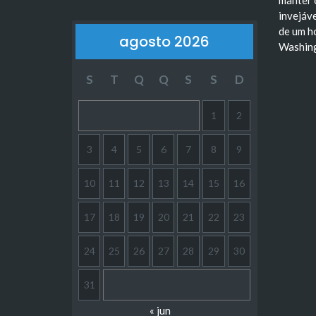
manter 
invejáve
de um h
agosto 2026
Washin
S
T
Q
Q
S
S
D
1
2
3
4
5
6
7
8
9
10
11
12
13
14
15
16
17
18
19
20
21
22
23
24
25
26
27
28
29
30
31
« jun