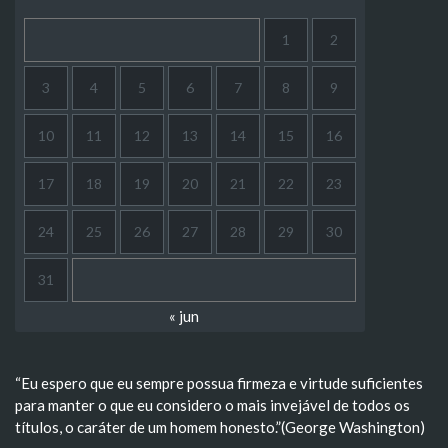
1
2
3
4
5
6
7
8
9
10
11
12
13
14
15
16
17
18
19
20
21
22
23
24
25
26
27
28
29
30
31
« jun
“Eu espero que eu sempre possua firmeza e virtude suficientes
para manter o que eu considero o mais invejável de todos os
títulos, o caráter de um homem honesto.”(George Washington)