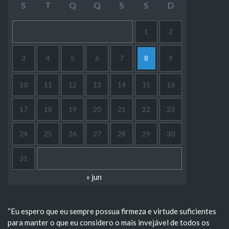
S
T
Q
Q
S
S
D
1
2
3
4
5
6
7
8
9
10
11
12
13
14
15
16
17
18
19
20
21
22
23
24
25
26
27
28
29
30
31
« jun
“Eu espero que eu sempre possua firmeza e virtude suficientes
para manter o que eu considero o mais invejável de todos os