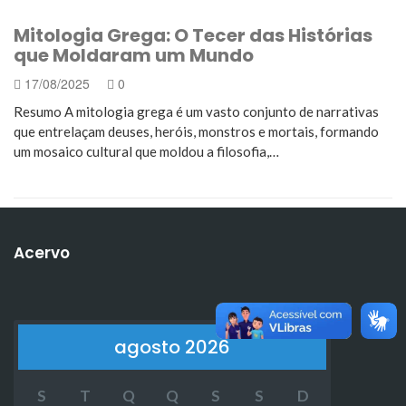
Mitologia Grega: O Tecer das Histórias
que Moldaram um Mundo
17/08/2025
0
Resumo A mitologia grega é um vasto conjunto de narrativas
que entrelaçam deuses, heróis, monstros e mortais, formando
um mosaico cultural que moldou a filosofia,…
Acervo
agosto 2026
S
T
Q
Q
S
S
D