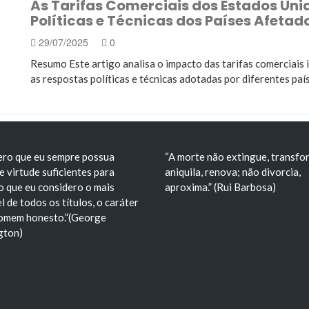
As Tarifas Comerciais dos Estados Uni
 no Brasil: Análise Crítica, Impactos e Consequências…
Políticas e Técnicas dos Países Afetado
deal de liberdade e construção de um símbolo nacional
29/07/2025
0
Resumo Este artigo analisa o impacto das tarifas comerciais
as respostas políticas e técnicas adotadas por diferentes paí
ero que eu sempre possua
“A morte não extingue, transfo
e virtude suficientes para
aniquila, renova; não divorcia,
o que eu considero o mais
aproxima.” (Rui Barbosa)
l de todos os títulos, o caráter
omem honesto.”(George
gton)