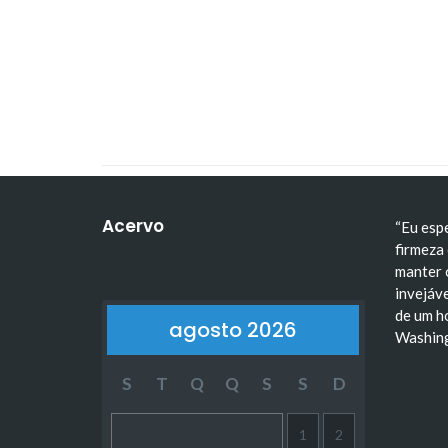
A Escala de Trabalho 6x1
Tiradentes: trajetória, i
Acervo
“Eu esp
firmeza 
manter 
invejáve
de um h
agosto 2026
Washin
S
T
Q
Q
S
S
D
1
2