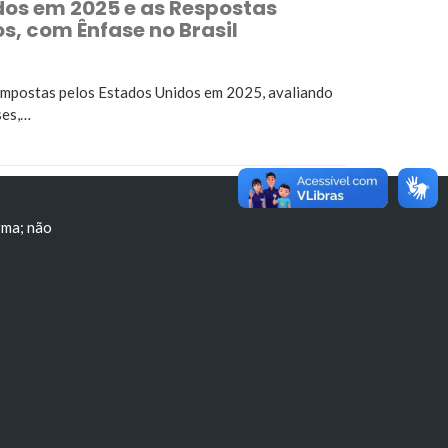
dos em 2025 e as Respostas
s, com Ênfase no Brasil
 impostas pelos Estados Unidos em 2025, avaliando
ses,…
rma; não