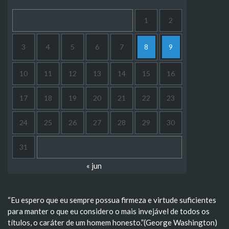
1
2
3
4
5
6
7
8
9
10
11
12
13
14
15
16
17
18
19
20
21
22
23
24
25
26
27
28
29
30
31
« jun
“Eu espero que eu sempre possua firmeza e virtude suficientes
para manter o que eu considero o mais invejável de todos os
títulos, o caráter de um homem honesto.”(George Washington)