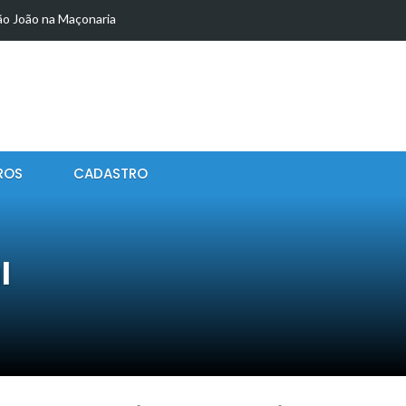
ão João na Maçonaria
L COMO INSTRUMENTO DE TRANSFORMAÇÃO
LIDADE
eligência Artificial no Desenvolvimento Humano:
ROS
CADASTRO
 no Brasil e a Realidade Social no Dia…
ntes que Decidirão o Amanhã? Juventude, Poder…
: Um Fenômeno Contemporâneo Invisível
l
OLOGIAS MÓVEIS: DO 3G AO 6G E AS
l: contexto histórico, chegada portuguesa e impactos