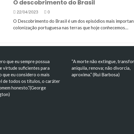
O descobrimento do Brasil
 no Brasil: Análise Crítica, Impactos e Consequências…
22/04/2023
0
deal de liberdade e construção de um símbolo nacional
O Descobrimento do Brasil é um dos episódios mais importante
colonização portuguesa nas terras que hoje conhecemos…
ero que eu sempre possua
“A morte não extingue, transfo
e virtude suficientes para
aniquila, renova; não divorcia,
o que eu considero o mais
aproxima.” (Rui Barbosa)
l de todos os títulos, o caráter
omem honesto.”(George
gton)