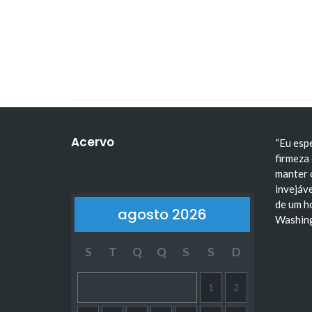
A Escala de Trabalho 6x1
Tiradentes: trajetória, i
Acervo
“Eu esp
firmeza 
manter 
invejáve
de um h
agosto 2026
Washin
S
T
Q
Q
S
S
D
1
2