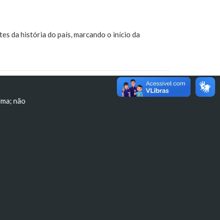
s da história do país, marcando o início da
rma; não