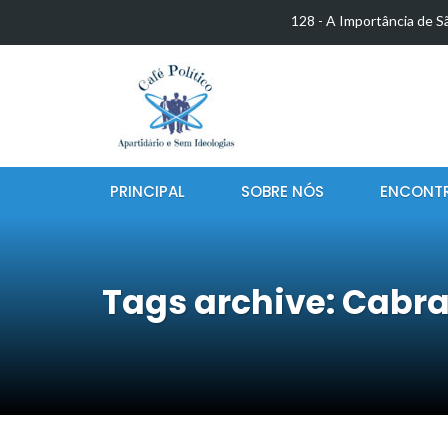
128 - A Importância de S
EDUCAÇÃO AMBIENTA
SOCIAL E SUSTENTABI
127 - A Influência da Int
Benefícios e…
PRINCIPAL
SOBRE NÓS
ENCONT
A Abolição da Escravatura
126 - Quem Forma as Me
Últimas Notícias
125 - Obesidade Mental
Tags archive: Cabra
A EVOLUÇÃO DAS TECN
TRANSFORMAÇÕES…
O Descobrimento do Brasi
para a…