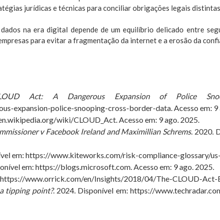
gias jurídicas e técnicas para conciliar obrigações legais distintas
dos na era digital depende de um equilíbrio delicado entre segur
empresas para evitar a fragmentação da internet e a erosão da confia
OUD Act: A Dangerous Expansion of Police Snoo
ous-expansion-police-snooping-cross-border-data
. Acesso em: 9
/en.wikipedia.org/wiki/CLOUD_Act
. Acesso em: 9 ago. 2025.
mmissioner v Facebook Ireland and Maximillian Schrems
. 2020. 
ível em:
https://www.kiteworks.com/risk-compliance-glossary/us
ponível em:
https://blogs.microsoft.com
. Acesso em: 9 ago. 2025.
https://www.orrick.com/en/Insights/2018/04/The-CLOUD-Act-
 tipping point?
. 2024. Disponível em:
https://www.techradar.co