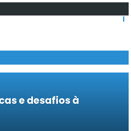
o o Amanhã? Juventude, Poder…
cas e desafios à