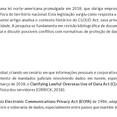
uma lei norte-americana promulgada em 2018, que obriga empresa
ora do território nacional. Esta legislação surgiu como resposta a l
sente artigo analisa o contexto histórico do CLOUD Act, seus princ
idade. A pesquisa se fundamenta em revisão bibliográfica de docume
nal e discutir possíveis conflitos com normativas de proteção de
global, criando um cenário em que informações pessoais e corporati
rimento de mandados judiciais envolvendo dados em nuvem, espec
 março de 2018, o
Clarifying Lawful Overseas Use of Data Act (C
física dos servidores (ORRICK, 2018).
 da
Electronic Communications Privacy Act (ECPA)
de 1986, adap
ivis e soberania de dados, especialmente entre países que mantêm 