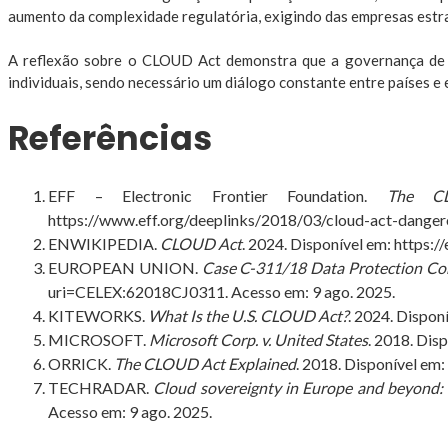
aumento da complexidade regulatória, exigindo das empresas estraté
A reflexão sobre o CLOUD Act demonstra que a governança de da
individuais, sendo necessário um diálogo constante entre países e 
Referências
EFF – Electronic Frontier Foundation.
The CL
https://www.eff.org/deeplinks/2018/03/cloud-act-danger
ENWIKIPEDIA.
CLOUD Act
. 2024. Disponível em:
https:/
EUROPEAN UNION.
Case C-311/18 Data Protection Co
uri=CELEX:62018CJ0311
. Acesso em: 9 ago. 2025.
KITEWORKS.
What Is the U.S. CLOUD Act?
. 2024. Dispon
MICROSOFT.
Microsoft Corp. v. United States
. 2018. Dis
ORRICK.
The CLOUD Act Explained
. 2018. Disponível em:
TECHRADAR.
Cloud sovereignty in Europe and beyond: a
Acesso em: 9 ago. 2025.