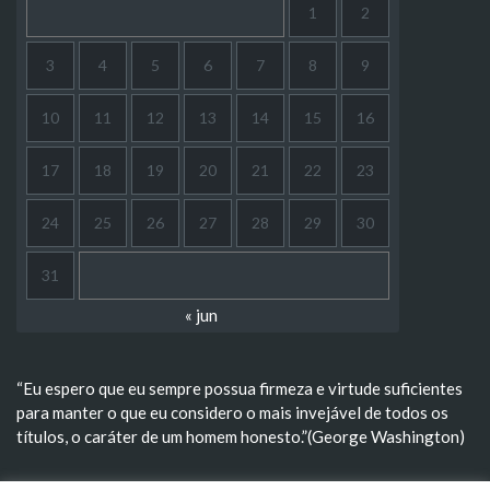
1
2
3
4
5
6
7
8
9
10
11
12
13
14
15
16
17
18
19
20
21
22
23
24
25
26
27
28
29
30
31
« jun
“Eu espero que eu sempre possua firmeza e virtude suficientes
para manter o que eu considero o mais invejável de todos os
títulos, o caráter de um homem honesto.”(George Washington)