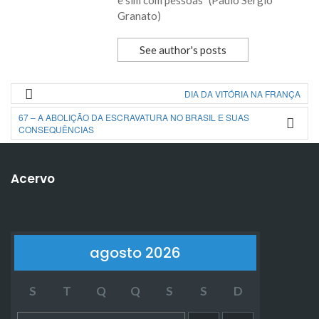
e sim com pessoas” (Paulo Sérgio
Granato)
See author's posts
DIA DA VITÓRIA NA FRANÇA
67 – A ABOLIÇÃO DA ESCRAVATURA NO BRASIL E SUAS
CONSEQUÊNCIAS
Acervo
agosto 2026
S
T
Q
Q
S
S
D