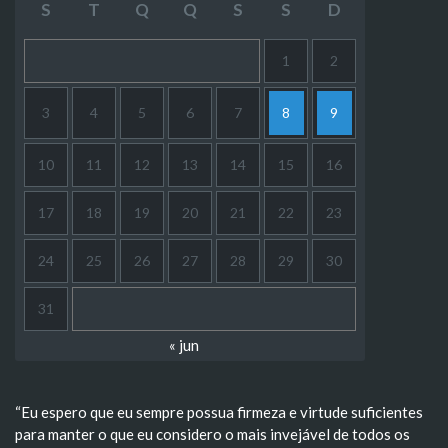
S
T
Q
Q
S
S
D
1
2
3
4
5
6
7
8
9
10
11
12
13
14
15
16
17
18
19
20
21
22
23
24
25
26
27
28
29
30
31
« jun
“Eu espero que eu sempre possua firmeza e virtude suficientes
para manter o que eu considero o mais invejável de todos os