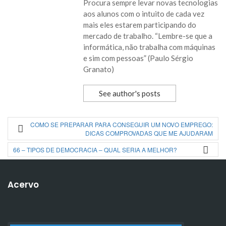
Procura sempre levar novas tecnologias
aos alunos com o intuito de cada vez
mais eles estarem participando do
mercado de trabalho. “Lembre-se que a
informática, não trabalha com máquinas
e sim com pessoas” (Paulo Sérgio
Granato)
See author's posts
COMO SE PREPARAR PARA CONSEGUIR UM NOVO EMPREGO:
DICAS COMPROVADAS QUE ME AJUDARAM
66 – TIPOS DE DEMOCRACIA – QUAL SERIA A MELHOR?
Acervo