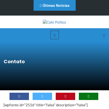
Últimas Notícias
Contato
[wpforms id=”2516″ title=”false” description=”false”]