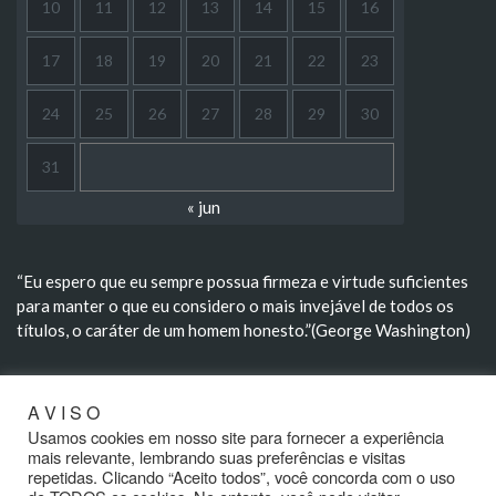
10
11
12
13
14
15
16
17
18
19
20
21
22
23
24
25
26
27
28
29
30
31
« jun
“Eu espero que eu sempre possua firmeza e virtude suficientes
para manter o que eu considero o mais invejável de todos os
títulos, o caráter de um homem honesto.”(George Washington)
A V I S O
“A morte não extingue, transforma; não aniquila, renova; não
divorcia, aproxima.” (Rui Barbosa)
Usamos cookies em nosso site para fornecer a experiência
mais relevante, lembrando suas preferências e visitas
repetidas. Clicando “Aceito todos”, você concorda com o uso