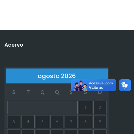
Acervo
agosto 2026
S
T
Q
Q
S
S
D
1
2
3
4
5
6
7
8
9