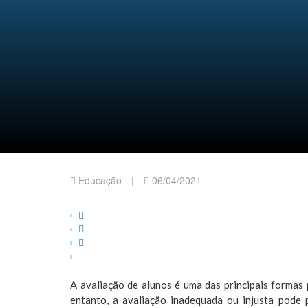
A Escala de Trabalho 6x1
Tiradentes: trajetória, i
Educação
|
06/04/2021
A avaliação de alunos é uma das principais formas
entanto, a avaliação inadequada ou injusta pode