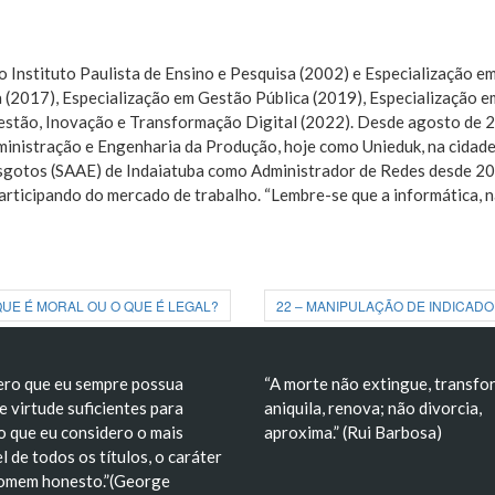
 Instituto Paulista de Ensino e Pesquisa (2002) e Especialização 
fia (2017), Especialização em Gestão Pública (2019), Especializaç
tão, Inovação e Transformação Digital (2022). Desde agosto de 20
inistração e Engenharia da Produção, hoje como Unieduk, na cidad
sgotos (SAAE) de Indaiatuba como Administrador de Redes desde 20
participando do mercado de trabalho. “Lembre-se que a informática,
QUE É MORAL OU O QUE É LEGAL?
22 – MANIPULAÇÃO DE INDICADO
ero que eu sempre possua
“A morte não extingue, transfo
e virtude suficientes para
aniquila, renova; não divorcia,
o que eu considero o mais
aproxima.” (Rui Barbosa)
l de todos os títulos, o caráter
omem honesto.”(George