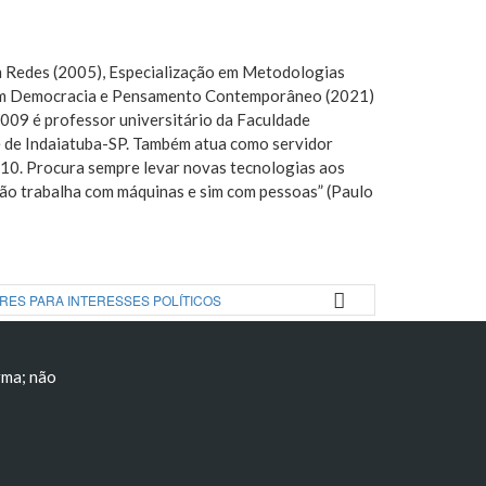
em Redes (2005), Especialização em Metodologias
ão em Democracia e Pensamento Contemporâneo (2021)
09 é professor universitário da Faculdade
e de Indaiatuba-SP. Também atua como servidor
10. Procura sempre levar novas tecnologias aos
 não trabalha com máquinas e sim com pessoas” (Paulo
RES PARA INTERESSES POLÍTICOS
rma; não