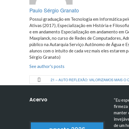
Paulo Sérgio Granato
Possui graduação em Tecnologia em Informática pelo
Ativas (2017), Especialização em História e Filoso
e em andamento Especialização em andamento em Ges
Maxplanck, no curso de Redes de Computadores, Adm
público na Autarquia Serviço Autônomo de Água e E
alunos com o intuito de cada vez mais eles estarem 
Sérgio Granato)
See author's posts
21 – AUTO REFLEXÃO: VALORIZAMOS MAIS O 
Acervo
“Eu esp
firmeza 
manter 
invejáve
de um h