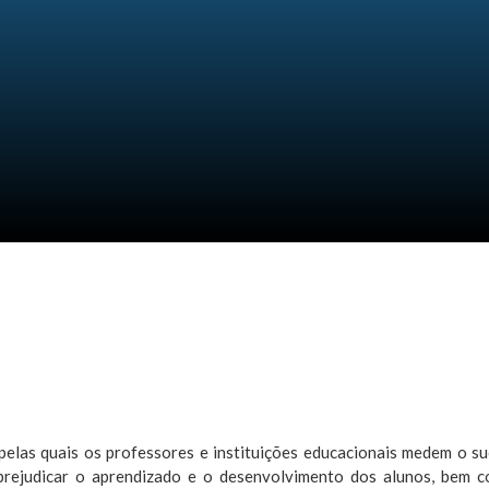
 no Brasil: Análise Crítica, Impactos e Consequências…
deal de liberdade e construção de um símbolo nacional
 pelas quais os professores e instituições educacionais medem o 
 prejudicar o aprendizado e o desenvolvimento dos alunos, bem c