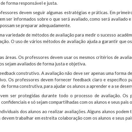
 de forma responsável e justa.
ofessores devem seguir algumas estratégias e práticas. Em primeiro
vem ser informados sobre o que será avaliado, como será avaliado e 
e possam se preparar adequadamente.
a variedade de métodos de avaliação para medir o sucesso acadêmico
ação. O uso de vários métodos de avaliação ajuda a garantir que o
s áreas. Os professores devem usar os mesmos critérios de avalia
nos sejam avaliados de forma justa e objetiva.
feedback construtivo. A avaliação não deve ser apenas uma forma d
vo. Os professores devem fornecer feedback claro e específico p
de forma construtiva, para ajudar os alunos a aprender e a se desen
devem ser protegidas durante todo o processo de avaliação. Os 
confidenciais e só sejam compartilhadas com os alunos e seus pais 
dividuais dos alunos ao realizar avaliações. Alguns alunos podem 
s devem trabalhar em estreita colaboração com os alunos e seus pai