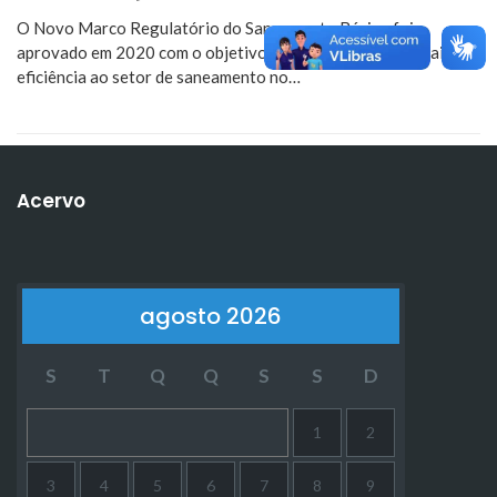
O Novo Marco Regulatório do Saneamento Básico foi
aprovado em 2020 com o objetivo de modernizar e dar mais
eficiência ao setor de saneamento no…
Acervo
agosto 2026
S
T
Q
Q
S
S
D
1
2
3
4
5
6
7
8
9