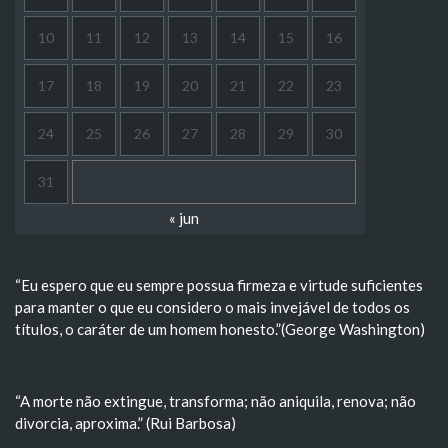
10
11
12
13
14
15
16
17
18
19
20
21
22
23
24
25
26
27
28
29
30
31
« jun
“Eu espero que eu sempre possua firmeza e virtude suficientes
para manter o que eu considero o mais invejável de todos os
títulos, o caráter de um homem honesto.”(George Washington)
“A morte não extingue, transforma; não aniquila, renova; não
divorcia, aproxima.” (Rui Barbosa)