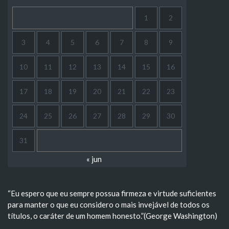
1
2
3
4
5
6
7
8
9
10
11
12
13
14
15
16
17
18
19
20
21
22
23
24
25
26
27
28
29
30
31
« jun
“Eu espero que eu sempre possua firmeza e virtude suficientes
para manter o que eu considero o mais invejável de todos os
títulos, o caráter de um homem honesto.”(George Washington)