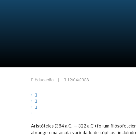
A Escala de Trabalho 6x1
Tiradentes: trajetória, i
Educação
|
12/04/2023
Aristóteles (384 a.C. — 322 a.C.) foi um filósofo, c
abrange uma ampla variedade de tópicos, incluindo é