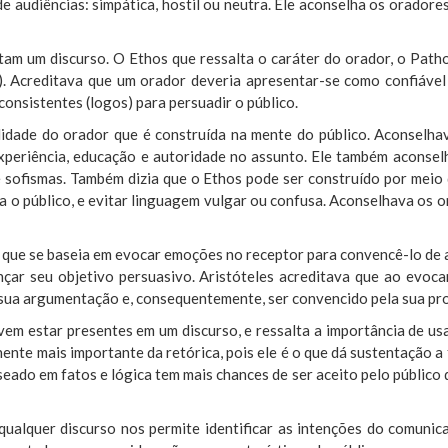
de audiências: simpática, hostil ou neutra. Ele aconselha os oradore
am um discurso. O Ethos que ressalta o caráter do orador, o Path
to). Acreditava que um orador deveria apresentar-se como confiáv
onsistentes (logos) para persuadir o público.
ilidade do orador que é construída na mente do público. Aconselh
, experiência, educação e autoridade no assunto. Ele também acons
e sofismas. Também dizia que o Ethos pode ser construído por meio
a o público, e evitar linguagem vulgar ou confusa. Aconselhava os o
que se baseia em evocar emoções no receptor para convencê-lo de a
çar seu objetivo persuasivo. Aristóteles acreditava que ao evoca
 sua argumentação e, consequentemente, ser convencido pela sua pr
evem estar presentes em um discurso, e ressalta a importância de u
ente mais importante da retórica, pois ele é o que dá sustentação a
ado em fatos e lógica tem mais chances de ser aceito pelo público
alquer discurso nos permite identificar as intenções do comunica