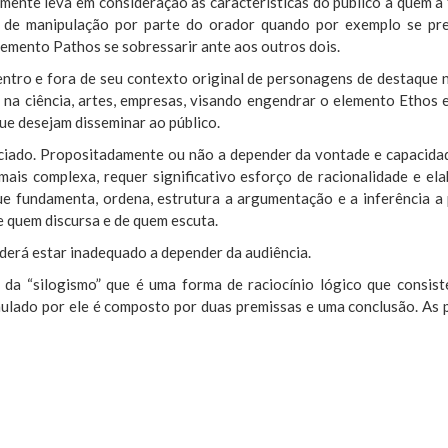
ente leva em consideração as características do público a quem a fa
s de manipulação por parte do orador quando por exemplo se pret
lemento Pathos se sobressarir ante aos outros dois.
tro e fora de seu contexto original de personagens de destaque na
na ciência, artes, empresas, visando engendrar o elemento Ethos e
que desejam disseminar ao público.
ciado. Propositadamente ou não a depender da vontade e capacida
mais complexa, requer significativo esforço de racionalidade e e
 que fundamenta, ordena, estrutura a argumentação e a inferência a
e quem discursa e de quem escuta.
oderá estar inadequado a depender da audiência.
a “silogismo” que é uma forma de raciocínio lógico que consist
rmulado por ele é composto por duas premissas e uma conclusão. As 