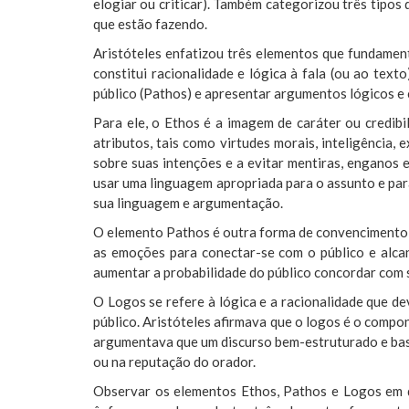
elogiar ou criticar). Também categorizou três tipos 
que estão fazendo.
Aristóteles enfatizou três elementos que fundament
constitui racionalidade e lógica à fala (ou ao tex
público (Pathos) e apresentar argumentos lógicos e c
Para ele, o Ethos é a imagem de caráter ou credib
atributos, tais como virtudes morais, inteligência
sobre suas intenções e a evitar mentiras, enganos 
usar uma linguagem apropriada para o assunto e par
sua linguagem e argumentação.
O elemento Pathos é outra forma de convencimento 
as emoções para conectar-se com o público e alcan
aumentar a probabilidade do público concordar com
O Logos se refere à lógica e a racionalidade que d
público. Aristóteles afirmava que o logos é o compon
argumentava que um discurso bem-estruturado e base
ou na reputação do orador.
Observar os elementos Ethos, Pathos e Logos em qu