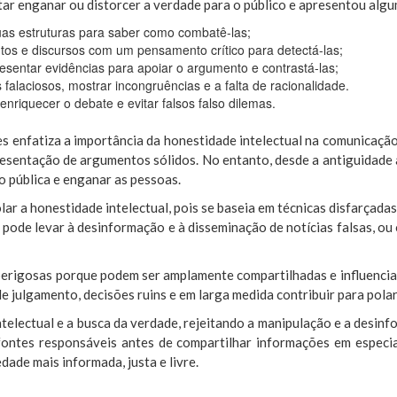
itar enganar ou distorcer a verdade para o público e apresentou alg
suas estruturas para saber como combatê-las;
ntos e discursos com um pensamento crítico para detectá-las;
esentar evidências para apoiar o argumento e contrastá-las;
s falaciosos, mostrar incongruências e a falta de racionalidade.
nriquecer o debate e evitar falsos falso dilemas.
les enfatiza a importância da honestidade intelectual na comunicaçã
resentação de argumentos sólidos. No entanto, desde a antiguidade 
o pública e enganar as pessoas.
ar a honestidade intelectual, pois se baseia em técnicas disfarçada
 pode levar à desinformação e à disseminação de notícias falsas, o
erigosas porque podem ser amplamente compartilhadas e influenciar
de julgamento, decisões ruins e em larga medida contribuir para polari
intelectual e a busca da verdade, rejeitando a manipulação e a desinf
fontes responsáveis antes de compartilhar informações em especia
dade mais informada, justa e livre.