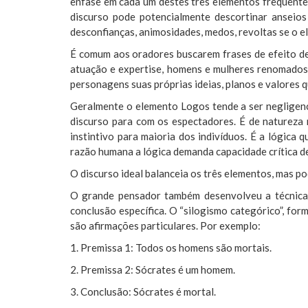
ênfase em cada um destes três elementos frequentem
discurso pode potencialmente descortinar anseio
desconfianças, animosidades, medos, revoltas se o e
É comum aos oradores buscarem frases de efeito den
atuação e expertise, homens e mulheres renomados 
personagens suas próprias ideias, planos e valores 
Geralmente o elemento Logos tende a ser negligen
discurso para com os espectadores. É de natureza 
instintivo para maioria dos indivíduos. É a lógica
razão humana a lógica demanda capacidade crítica d
O discurso ideal balanceia os três elementos, mas p
O grande pensador também desenvolveu a técnica d
conclusão específica. O “silogismo categórico”, fo
são afirmações particulares. Por exemplo:
1. Premissa 1: Todos os homens são mortais.
2. Premissa 2: Sócrates é um homem.
3. Conclusão: Sócrates é mortal.