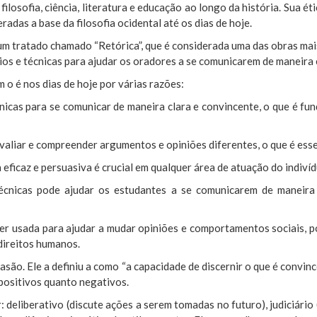
ilosofia, ciência, literatura e educação ao longo da história. Sua ét
radas a base da filosofia ocidental até os dias de hoje.
m tratado chamado “Retórica”, que é considerada uma das obras mais 
pios e técnicas para ajudar os oradores a se comunicarem de maneira 
 o é nos dias de hoje por várias razões:
nicas para se comunicar de maneira clara e convincente, o que é fu
avaliar e compreender argumentos e opiniões diferentes, o que é ess
 eficaz e persuasiva é crucial em qualquer área de atuação do indiv
cnicas pode ajudar os estudantes a se comunicarem de maneira 
ser usada para ajudar a mudar opiniões e comportamentos sociais, 
direitos humanos.
asão. Ele a definiu a como “a capacidade de discernir o que é convin
 positivos quanto negativos.
r: deliberativo (discute ações a serem tomadas no futuro), judiciári