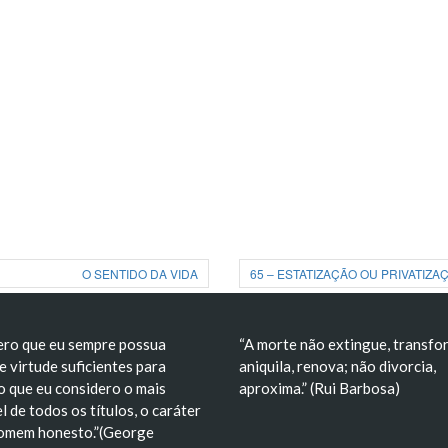
O SENTIDO DA VIDA
65 – ESTATIZAÇÃO OU PRIVATIZ
ero que eu sempre possua
“A morte não extingue, transfo
e virtude suficientes para
aniquila, renova; não divorcia,
o que eu considero o mais
aproxima.” (Rui Barbosa)
l de todos os títulos, o caráter
omem honesto.”(George