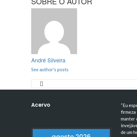
SOBRE O AUTOR
André Silveira
See author's posts
Acervo
“Eu esp
firmeza 
manter 
invejáve
de um h
agosto 2026