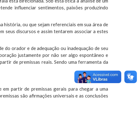
la está direcionada. Sob esta ótica a análise de um
ende influenciar sentimentos, paixões produzindo
 história, ou que sejam referenciais em sua área de
m seus discursos e assim tentarem associar a estes
de do orador e de adequação ou inadequação de seu
laboração justamente por não ser algo espontâneo e
 partir de premissas reais. Sendo uma ferramenta da
e em partir de premissas gerais para chegar a uma
premissas são afirmações universais e as conclusões