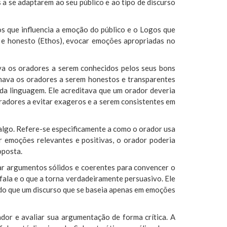
s a se adaptarem ao seu público e ao tipo de discurso
os que influencia a emoção do público e o Logos que
el e honesto (Ethos), evocar emoções apropriadas no
ava os oradores a serem conhecidos pelos seus bons
elhava os oradores a serem honestos e transparentes
 da linguagem. Ele acreditava que um orador deveria
radores a evitar exageros e a serem consistentes em
lgo. Refere-se especificamente a como o orador usa
r emoções relevantes e positivas, o orador poderia
oposta.
sar argumentos sólidos e coerentes para convencer o
 fala e o que a torna verdadeiramente persuasivo. Ele
 do que um discurso que se baseia apenas em emoções
dor e avaliar sua argumentação de forma crítica. A