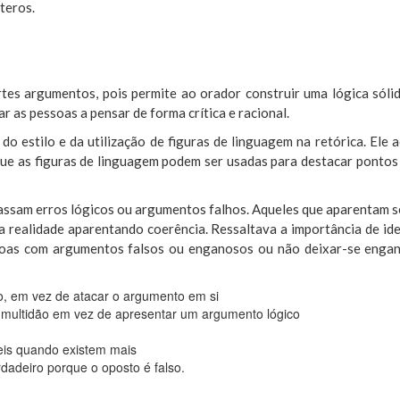
teros.
tes argumentos, pois permite ao orador construir uma lógica sóli
 as pessoas a pensar de forma crítica e racional.
do estilo e da utilização de figuras de linguagem na retórica. Ele 
 que as figuras de linguagem podem ser usadas para destacar ponto
rassam erros lógicos ou argumentos falhos. Aqueles que aparentam se
a realidade aparentando coerência. Ressaltava a importância de iden
as com argumentos falsos ou enganosos ou não deixar-se enganar p
o, em vez de atacar o argumento em si
 multidão em vez de apresentar um argumento lógico
eis quando existem mais
dadeiro porque o oposto é falso.