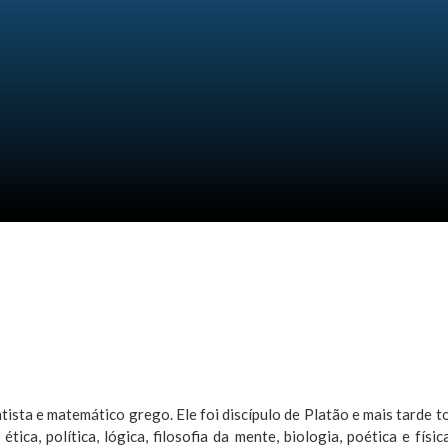
 no Brasil: Análise Crítica, Impactos e Consequências…
deal de liberdade e construção de um símbolo nacional
ientista e matemático grego. Ele foi discípulo de Platão e mais tarde
tica, política, lógica, filosofia da mente, biologia, poética e fí