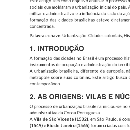
Este artigo tem como objetivo analisar o processo d
sociais que moldaram a urbanização inicial do país.
militar e administrativo e a influência do ciclo do a
formação das cidades brasileiras esteve diretamen
concentrada.
Palavras-chave:
Urbanização, Cidades coloniais, His
1. INTRODUÇÃO
A formação das cidades no Brasil é um processo his
instrumentos de ocupação e administração do territó
A urbanização brasileira, diferente da europeia,
metrópole sobre suas colônias. Este artigo busca
contemporâneo.
2. AS ORIGENS: VILAS E N
O processo de urbanização brasileira iniciou-se no
administrativa da Coroa Portuguesa.
A
Vila de São Vicente (1532)
, em São Paulo, é co
(1549)
e
Rio de Janeiro (1565)
foram criadas com fu