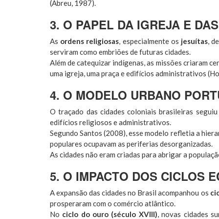
(Abreu, 1987).
3. O PAPEL DA IGREJA E DA
As
ordens religiosas
, especialmente os
jesuítas
, d
serviram como embriões de futuras cidades.
Além de catequizar indígenas, as missões criaram ce
uma igreja, uma praça e edifícios administrativos (H
4. O MODELO URBANO PORT
O traçado das cidades coloniais brasileiras segui
edifícios religiosos e administrativos.
Segundo Santos (2008), esse modelo refletia a hiera
populares ocupavam as periferias desorganizadas.
As cidades não eram criadas para abrigar a população, 
5. O IMPACTO DOS CICLOS
A expansão das cidades no Brasil acompanhou os
ci
prosperaram com o comércio atlântico.
No
ciclo do ouro (século XVIII)
, novas cidades s