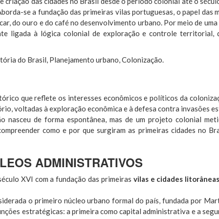
e criação das cidades no Brasil desde o período colonial até o sécul
 Aborda-se a fundação das primeiras vilas portuguesas, o papel das 
çúcar, do ouro e do café no desenvolvimento urbano. Por meio de uma 
te ligada à lógica colonial de exploração e controle territorial
tória do Brasil, Planejamento urbano, Colonização.
tórico que reflete os interesses econômicos e políticos da coloniz
rio, voltadas à exploração econômica e à defesa contra invasões es
 não nasceu de forma espontânea, mas de um projeto colonial met
 compreender como e por que surgiram as primeiras cidades no Br
ÚCLEOS ADMINISTRATIVOS
 século XVI com a fundação das primeiras
vilas e cidades litorânea
nsiderada o primeiro núcleo urbano formal do país, fundada por M
nções estratégicas: a primeira como capital administrativa e a seg