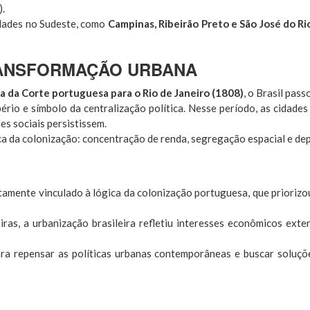
).
idades no Sudeste, como
Campinas, Ribeirão Preto e São José do Ri
TRANSFORMAÇÃO URBANA
a da Corte portuguesa para o Rio de Janeiro (1808)
, o Brasil pas
ério e símbolo da centralização política. Nesse período, as cidade
s sociais persistissem.
rca da colonização: concentração de renda, segregação espacial e d
etamente vinculado à lógica da colonização portuguesa, que priorizo
iras, a urbanização brasileira refletiu interesses econômicos ext
ra repensar as políticas urbanas contemporâneas e buscar soluçõ