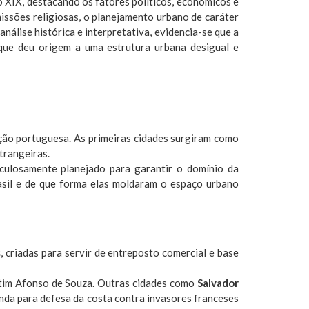
o XIX, destacando os fatores políticos, econômicos e
missões religiosas, o planejamento urbano de caráter
análise histórica e interpretativa, evidencia-se que a
, que deu origem a uma estrutura urbana desigual e
ação portuguesa. As primeiras cidades surgiram como
trangeiras.
iculosamente planejado para garantir o domínio da
asil e de que forma elas moldaram o espaço urbano
s
, criadas para servir de entreposto comercial e base
artim Afonso de Souza. Outras cidades como
Salvador
unda para defesa da costa contra invasores franceses