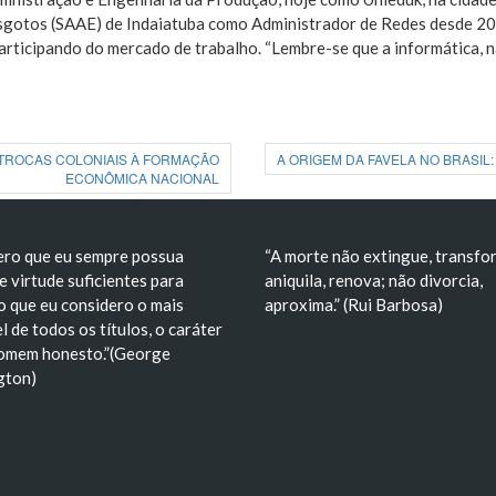
sgotos (SAAE) de Indaiatuba como Administrador de Redes desde 20
participando do mercado de trabalho. “Lembre-se que a informática,
 TROCAS COLONIAIS À FORMAÇÃO
A ORIGEM DA FAVELA NO BRASIL
ECONÔMICA NACIONAL
ero que eu sempre possua
“A morte não extingue, transfo
e virtude suficientes para
aniquila, renova; não divorcia,
o que eu considero o mais
aproxima.” (Rui Barbosa)
l de todos os títulos, o caráter
omem honesto.”(George
gton)