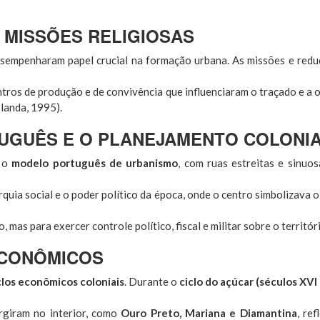
S MISSÕES RELIGIOSAS
esempenharam papel crucial na formação urbana. As missões e redu
ntros de produção e de convivência que influenciaram o traçado e a
olanda, 1995).
UGUÊS E O PLANEJAMENTO COLONI
u o
modelo português de urbanismo
, com ruas estreitas e sinuo
rquia social e o poder político da época, onde o centro simbolizava 
mas para exercer controle político, fiscal e militar sobre o territór
 ECONÔMICOS
clos econômicos coloniais
. Durante o
ciclo do açúcar (séculos XVI 
urgiram no interior, como
Ouro Preto, Mariana e Diamantina
, re