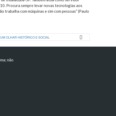
10. Procura sempre levar novas tecnologias aos
 não trabalha com máquinas e sim com pessoas” (Paulo
: UM OLHAR HISTÓRICO E SOCIAL
rma; não