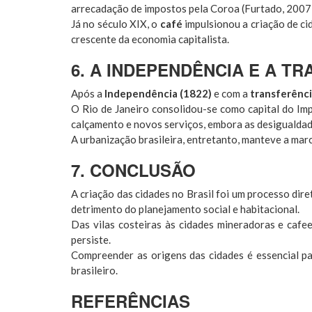
arrecadação de impostos pela Coroa (Furtado, 2007
Já no século XIX, o
café
impulsionou a criação de c
crescente da economia capitalista.
6. A INDEPENDÊNCIA E A 
Após a
Independência (1822)
e com a
transferênci
O Rio de Janeiro consolidou-se como capital do Imp
calçamento e novos serviços, embora as desigualdade
A urbanização brasileira, entretanto, manteve a ma
7. CONCLUSÃO
A criação das cidades no Brasil foi um processo dir
detrimento do planejamento social e habitacional.
Das vilas costeiras às cidades mineradoras e cafee
persiste.
Compreender as origens das cidades é essencial pa
brasileiro.
REFERÊNCIAS