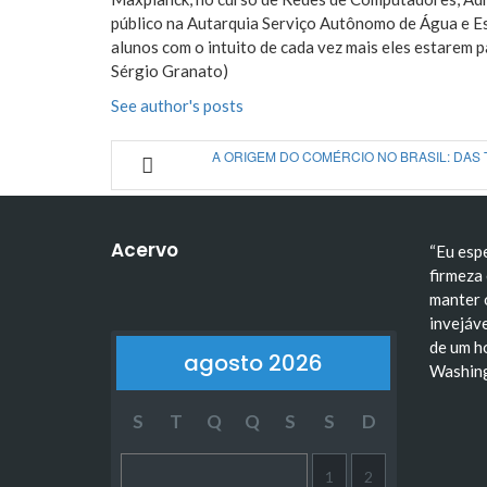
público na Autarquia Serviço Autônomo de Água e E
alunos com o intuito de cada vez mais eles estarem 
Sérgio Granato)
See author's posts
A ORIGEM DO COMÉRCIO NO BRASIL: DAS
Acervo
“Eu esp
firmeza 
manter 
invejáve
de um h
agosto 2026
Washin
S
T
Q
Q
S
S
D
1
2