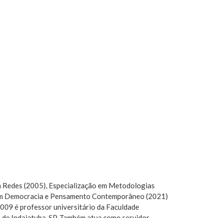
em Redes (2005), Especialização em Metodologias
ão em Democracia e Pensamento Contemporâneo (2021)
09 é professor universitário da Faculdade
e de Indaiatuba-SP. Também atua como servidor