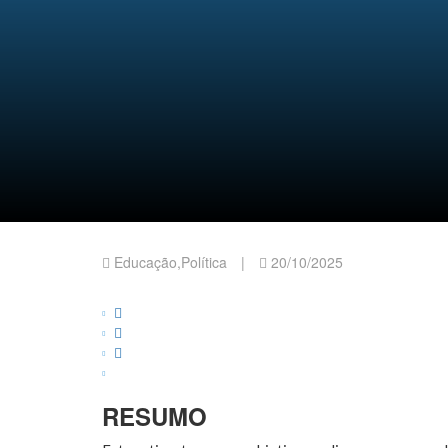
A Escala de Trabalho 6x1
Tiradentes: trajetória, i
Educação
,
Política
|
20/10/2025
RESUMO