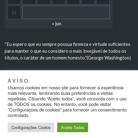
31
« jun
“Eu espero que eu sempre possua firmeza e virtude suficientes
para manter o que eu considero o mais invejável de todos os
títulos, o caráter de um homem honesto.”(George Washington)
A V I S O
“A morte não extingue, transforma; não aniquila, renova; não
divorcia, aproxima.” (Rui Barbosa)
Usamos cookies em nosso site para fornecer a experiência
mais relevante, lembrando suas preferências e visitas
repetidas. Clicando “Aceito todos”, você concorda com o uso
de TODOS os cookies. No entanto, você pode visitar
"Configurações de cookies" para fornecer um consentimento
controlado.
Configurações Cookie
Aceite Todos
2020 - Café Político - Direitos Reservados