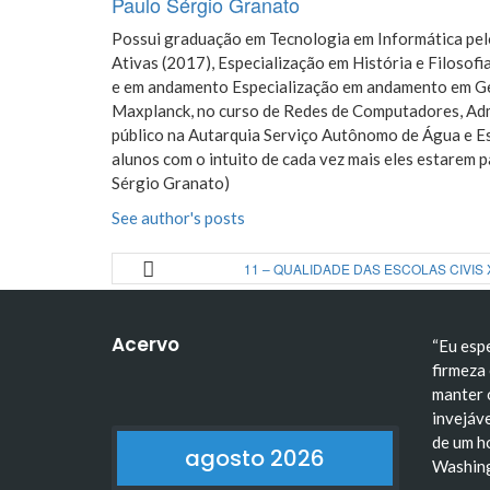
Paulo Sérgio Granato
Possui graduação em Tecnologia em Informática pelo
Ativas (2017), Especialização em História e Filoso
e em andamento Especialização em andamento em Ges
Maxplanck, no curso de Redes de Computadores, Adm
público na Autarquia Serviço Autônomo de Água e E
alunos com o intuito de cada vez mais eles estarem 
Sérgio Granato)
See author's posts
11 – QUALIDADE DAS ESCOLAS CIVIS 
Acervo
“Eu esp
firmeza 
manter 
invejáve
de um h
agosto 2026
Washin