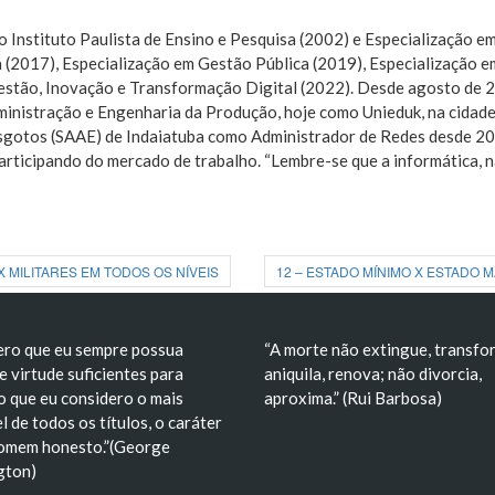
 Instituto Paulista de Ensino e Pesquisa (2002) e Especialização 
fia (2017), Especialização em Gestão Pública (2019), Especializaç
tão, Inovação e Transformação Digital (2022). Desde agosto de 20
inistração e Engenharia da Produção, hoje como Unieduk, na cidad
sgotos (SAAE) de Indaiatuba como Administrador de Redes desde 20
participando do mercado de trabalho. “Lembre-se que a informática,
X MILITARES EM TODOS OS NÍVEIS
12 – ESTADO MÍNIMO X ESTADO 
ero que eu sempre possua
“A morte não extingue, transfo
e virtude suficientes para
aniquila, renova; não divorcia,
o que eu considero o mais
aproxima.” (Rui Barbosa)
l de todos os títulos, o caráter
omem honesto.”(George
gton)