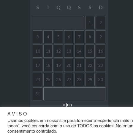
S
T
Q
Q
S
S
D
1
2
3
4
5
6
7
8
9
10
11
12
13
14
15
16
17
18
19
20
21
22
23
24
25
26
27
28
29
30
31
« jun
A V I S O
Usamos cookies em nosso site para fornecer a experiência mais rel
todos”, você concorda com o uso de TODOS os cookies. No entanto
2020 - Café Político - Direitos Reservados
consentimento controlado.