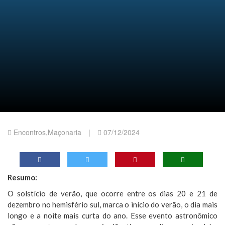
Encontros
,
Maçonaria
|
07/12/2024
Resumo:
O solstício de verão, que ocorre entre os dias 20 e 21 de
dezembro no hemisfério sul, marca o início do verão, o dia mais
longo e a noite mais curta do ano. Esse evento astronômico